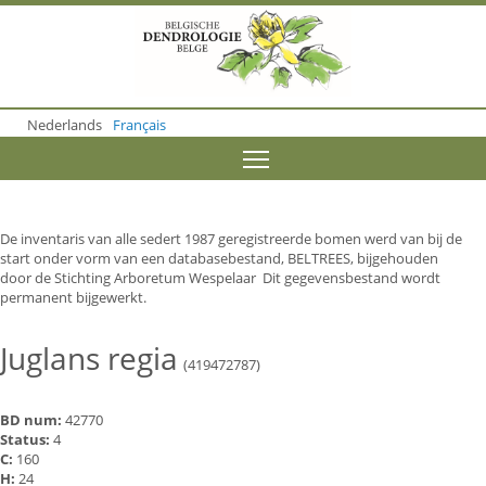
S
k
i
p
t
o
Nederlands
Français
m
a
Toggle menu visibility
i
n
c
o
De inventaris van alle sedert 1987 geregistreerde bomen werd van bij de
n
start onder vorm van een databasebestand, BELTREES, bijgehouden
t
door de Stichting Arboretum Wespelaar Dit gegevensbestand wordt
e
permanent bijgewerkt.
n
t
Juglans regia
(419472787)
BD num:
42770
Status:
4
C:
160
H:
24