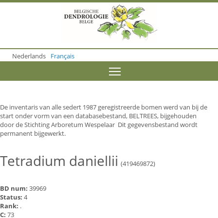
S
k
i
p
t
o
Nederlands
Français
m
a
Toggle menu visibility
i
n
c
o
De inventaris van alle sedert 1987 geregistreerde bomen werd van bij de
n
start onder vorm van een databasebestand, BELTREES, bijgehouden
t
door de Stichting Arboretum Wespelaar Dit gegevensbestand wordt
e
permanent bijgewerkt.
n
t
Tetradium daniellii
(419469872)
BD num:
39969
Status:
4
Rank:
.
C:
73