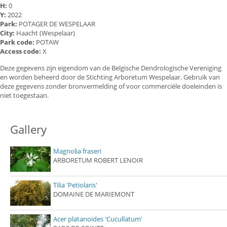
H:
0
Y:
2022
Park:
POTAGER DE WESPELAAR
City:
Haacht (Wespelaar)
Park code:
POTAW
Access code:
X
Deze gegevens zijn eigendom van de Belgische Dendrologische Vereniging
en worden beheerd door de Stichting Arboretum Wespelaar. Gebruik van
deze gegevens zonder bronvermelding of voor commerciële doeleinden is
niet toegestaan.
Gallery
Magnolia fraseri
ARBORETUM ROBERT LENOIR
Tilia 'Petiolaris'
DOMAINE DE MARIEMONT
Acer platanoides 'Cucullatum'