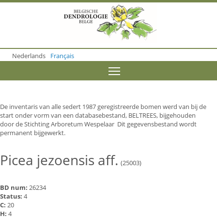
S
k
i
p
t
o
Nederlands
Français
m
a
Toggle menu visibility
i
n
c
o
De inventaris van alle sedert 1987 geregistreerde bomen werd van bij de
n
start onder vorm van een databasebestand, BELTREES, bijgehouden
t
door de Stichting Arboretum Wespelaar Dit gegevensbestand wordt
e
permanent bijgewerkt.
n
t
Picea jezoensis aff.
(25003)
BD num:
26234
Status:
4
C:
20
H:
4