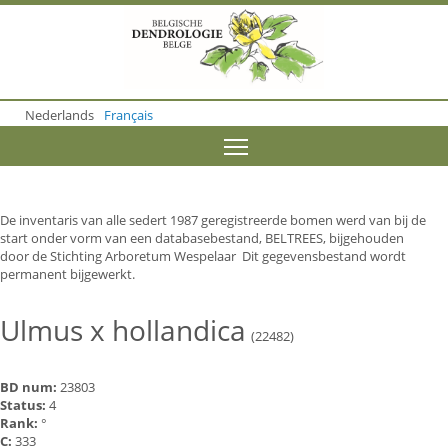
S
k
i
p
t
o
Nederlands
Français
m
a
Toggle menu visibility
i
n
c
o
De inventaris van alle sedert 1987 geregistreerde bomen werd van bij de
n
start onder vorm van een databasebestand, BELTREES, bijgehouden
t
door de Stichting Arboretum Wespelaar Dit gegevensbestand wordt
e
permanent bijgewerkt.
n
t
Ulmus x hollandica
(22482)
BD num:
23803
Status:
4
Rank:
°
C:
333