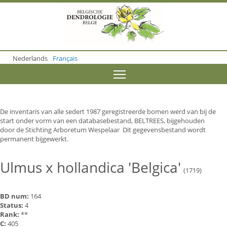
S
k
i
p
t
o
Nederlands
Français
m
a
Toggle menu visibility
i
n
c
o
De inventaris van alle sedert 1987 geregistreerde bomen werd van bij de
n
start onder vorm van een databasebestand, BELTREES, bijgehouden
t
door de Stichting Arboretum Wespelaar Dit gegevensbestand wordt
e
permanent bijgewerkt.
n
t
Ulmus x hollandica 'Belgica'
(1719)
BD num:
164
Status:
4
Rank:
**
C:
405