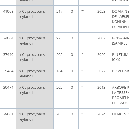
41068
x Cuprocyparis
217
0
*
2023
DOMAINE
leylandii
DE LAEKE
KONINKLI
DOMEIN 
24064
x Cuprocyparis
92
0
.
2007
BOIS-SAI
leylandii
(SAMREE)
37440
x Cuprocyparis
205
0
°
2020
PINETUM 
leylandii
ICKX
39484
x Cuprocyparis
164
0
°
2022
PRIVEPA
leylandii
30474
x Cuprocyparis
202
0
°
2013
ARBORET
leylandii
LA TESSE
PROMEN
DELSAUX
29661
x Cuprocyparis
203
0
°
2024
HERKENR
leylandii