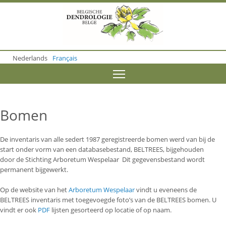
S
k
i
p
t
o
Nederlands
Français
m
a
Toggle menu visibility
i
n
c
o
Bomen
n
t
e
De inventaris van alle sedert 1987 geregistreerde bomen werd van bij de
n
start onder vorm van een databasebestand, BELTREES, bijgehouden
t
door de Stichting Arboretum Wespelaar Dit gegevensbestand wordt
permanent bijgewerkt.
Op de website van het
Arboretum Wespelaar
vindt u eveneens de
BELTREES inventaris met toegevoegde foto’s van de BELTREES bomen. U
vindt er ook
PDF
lijsten gesorteerd op locatie of op naam.