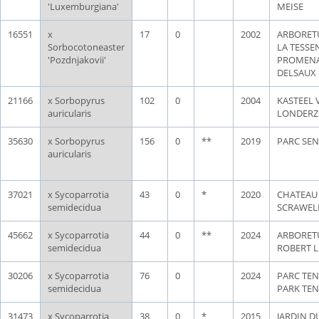
'Luxemburgiana'
MEISE
16551
x
17
0
2002
ARBORET
Sorbocotoneaster
LA TESSE
'Pozdnjakovii'
PROMEN
DELSAUX
21166
x Sorbopyrus
102
0
2004
KASTEEL 
auricularis
LONDERZ
35630
x Sorbopyrus
156
0
**
2019
PARC SEN
auricularis
37021
x Sycoparrotia
43
0
*
2020
CHATEAU
semidecidua
SCRAWEL
45662
x Sycoparrotia
44
0
**
2024
ARBORE
semidecidua
ROBERT 
30206
x Sycoparrotia
76
0
2024
PARC TEN
semidecidua
PARK TE
31473
x Sycoparrotia
38
0
*
2015
JARDIN D