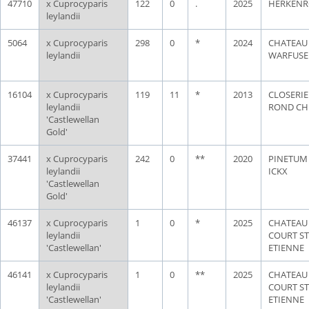
47710
x Cuprocyparis
122
0
.
2025
HERKENR
leylandii
5064
x Cuprocyparis
298
0
*
2024
CHATEAU
leylandii
WARFUSE
16104
x Cuprocyparis
119
11
*
2013
CLOSERIE
leylandii
ROND CH
'Castlewellan
Gold'
37441
x Cuprocyparis
242
0
**
2020
PINETUM 
leylandii
ICKX
'Castlewellan
Gold'
46137
x Cuprocyparis
1
0
*
2025
CHATEAU
leylandii
COURT ST
'Castlewellan'
ETIENNE
46141
x Cuprocyparis
1
0
**
2025
CHATEAU
leylandii
COURT ST
'Castlewellan'
ETIENNE