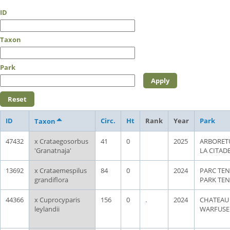
ID
Taxon
Park
ID
Circ.
Ht
Rank
Year
Park
Taxon
47432
x Crataegosorbus
41
0
2025
ARBORET
'Granatnaja'
LA CITAD
13692
x Crataemespilus
84
0
2024
PARC TEN
grandiflora
PARK TE
44366
x Cuprocyparis
156
0
.
2024
CHATEAU
leylandii
WARFUSE