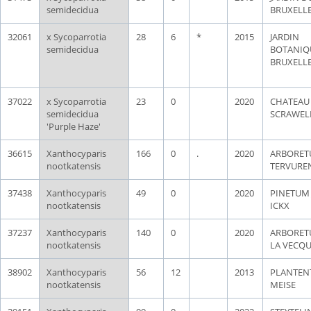
semidecidua
BRUXELL
32061
x Sycoparrotia
28
6
*
2015
JARDIN
semidecidua
BOTANIQ
BRUXELL
37022
x Sycoparrotia
23
0
2020
CHATEAU
semidecidua
SCRAWEL
'Purple Haze'
36615
Xanthocyparis
166
0
.
2020
ARBORET
nootkatensis
TERVURE
37438
Xanthocyparis
49
0
2020
PINETUM 
nootkatensis
ICKX
37237
Xanthocyparis
140
0
2020
ARBORET
nootkatensis
LA VECQ
38902
Xanthocyparis
56
12
2013
PLANTEN
nootkatensis
MEISE