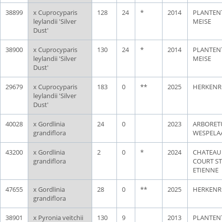
38899
x Cuprocyparis
128
24
*
2014
PLANTEN
leylandii 'Silver
MEISE
Dust'
38900
x Cuprocyparis
130
24
*
2014
PLANTEN
leylandii 'Silver
MEISE
Dust'
29679
x Cuprocyparis
183
0
**
2025
HERKENR
leylandii 'Silver
Dust'
40028
x Gordlinia
24
0
2023
ARBORE
grandiflora
WESPELA
43200
x Gordlinia
2
0
*
2024
CHATEAU
grandiflora
COURT ST
ETIENNE
47655
x Gordlinia
28
0
**
2025
HERKENR
grandiflora
38901
x Pyronia veitchii
130
9
2013
PLANTEN