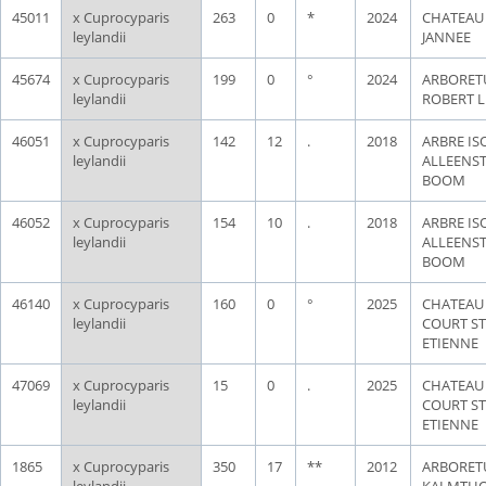
45011
x Cuprocyparis
263
0
*
2024
CHATEAU
leylandii
JANNEE
45674
x Cuprocyparis
199
0
°
2024
ARBORE
leylandii
ROBERT 
46051
x Cuprocyparis
142
12
.
2018
ARBRE ISO
leylandii
ALLEENS
BOOM
46052
x Cuprocyparis
154
10
.
2018
ARBRE ISO
leylandii
ALLEENS
BOOM
46140
x Cuprocyparis
160
0
°
2025
CHATEAU
leylandii
COURT ST
ETIENNE
47069
x Cuprocyparis
15
0
.
2025
CHATEAU
leylandii
COURT ST
ETIENNE
1865
x Cuprocyparis
350
17
**
2012
ARBORE
leylandii
KALMTH