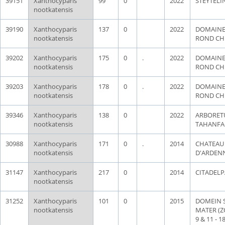
39151
Xanthocyparis
99
0
2022
STEYTEL
nootkatensis
39190
Xanthocyparis
137
0
2022
DOMAINE
nootkatensis
ROND CH
39202
Xanthocyparis
175
0
.
2022
DOMAINE
nootkatensis
ROND CH
39203
Xanthocyparis
178
0
.
2022
DOMAINE
nootkatensis
ROND CH
39346
Xanthocyparis
138
0
2022
ARBORET
nootkatensis
TAHANFA
30988
Xanthocyparis
171
0
.
2014
CHATEAU
nootkatensis
D'ARDEN
31147
Xanthocyparis
217
0
2014
CITADEL
nootkatensis
31252
Xanthocyparis
101
0
2015
DOMEIN 
nootkatensis
MATER (Z
9 & 11 - 18