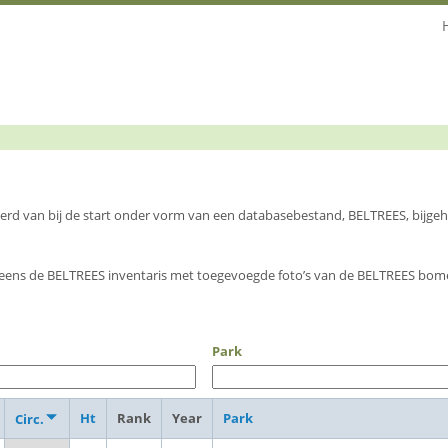
 werd van bij de start onder vorm van een databasebestand, BELTREES, bijg
eens de BELTREES inventaris met toegevoegde foto’s van de BELTREES bome
Park
Ht
Rank
Year
Park
Circ.