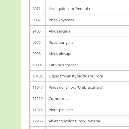
8971
Ilex aquifolium 'Pendula'
9092
Picea koyamae
9103
Alnus incana
9675
Picea pungens
9936
Abies pinsapo
10097
Carpinus coreana
10182
Liquidambar styraciflua 'Aurora'
11047
Pinus densiflora 'Umbraculifera'
11219
Cornus mas
11316
Pinus pinaster
12956
Abies concolor subsp. lowiana