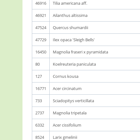
46916
Tilia americana aff.
46921
Ailanthus altissima
47524
Quercus shumardii
47729
Ilex opaca 'Sleigh Bells'
16450
Magnolia fraseri x pyramidata
80
Koelreuteria paniculata
127
Cornus kousa
16771
Acer circinatum
733
Sciadopitys verticillata
2737
Magnolia tripetala
6332
Acer cissifolium
8524
Larix gmelinii