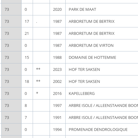
73
0
2020
PARK DE MAAT
73
17
.
1987
ARBORETUM DE BERTRIX
73
21
1987
ARBORETUM DE BERTRIX
73
0
1987
ARBORETUM DE VIRTON
73
15
1988
DOMAINE DE HOTTEMME
73
0
**
2023
HOF TER SAKSEN
73
18
**
2002
HOF TER SAKSEN
73
0
*
2016
KAPELLEBERG
73
8
1997
ARBRE ISOLE / ALLEENSTAANDE BO
73
7
1991
ARBRE ISOLE / ALLEENSTAANDE BO
73
0
1994
PROMENADE DENDROLOGIQUE