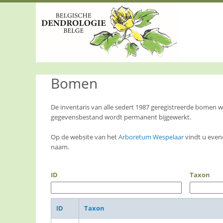
S
k
i
p
t
o
m
a
Bomen
i
n
c
o
De inventaris van alle sedert 1987 geregistreerde bomen
n
gegevensbestand wordt permanent bijgewerkt.
t
e
Op de website van het
Arboretum Wespelaar
vindt u even
n
naam.
t
ID
Taxon
ID
Taxon