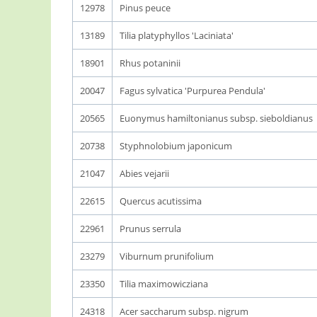
12978
Pinus peuce
13189
Tilia platyphyllos 'Laciniata'
18901
Rhus potaninii
20047
Fagus sylvatica 'Purpurea Pendula'
20565
Euonymus hamiltonianus subsp. sieboldianus
20738
Styphnolobium japonicum
21047
Abies vejarii
22615
Quercus acutissima
22961
Prunus serrula
23279
Viburnum prunifolium
23350
Tilia maximowicziana
24318
Acer saccharum subsp. nigrum