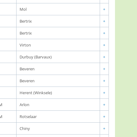
Mol
+
Bertrix
+
Bertrix
+
Virton
+
Durbuy (Barvaux)
+
Beveren
+
Beveren
+
Herent (Winksele)
+
OM
Arlon
+
OM
Rotselaar
+
Chiny
+