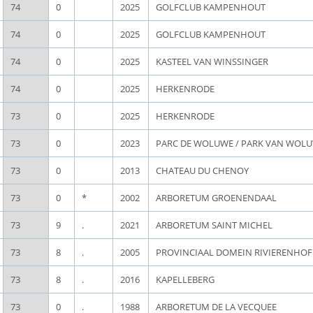
74
0
2025
GOLFCLUB KAMPENHOUT
74
0
2025
GOLFCLUB KAMPENHOUT
74
0
2025
KASTEEL VAN WINSSINGER
74
0
2025
HERKENRODE
73
0
2025
HERKENRODE
73
0
2023
PARC DE WOLUWE / PARK VAN WOL
73
0
2013
CHATEAU DU CHENOY
73
0
*
2002
ARBORETUM GROENENDAAL
73
9
.
2021
ARBORETUM SAINT MICHEL
73
8
.
2005
PROVINCIAAL DOMEIN RIVIERENHOF
73
8
.
2016
KAPELLEBERG
73
0
.
1988
ARBORETUM DE LA VECQUEE