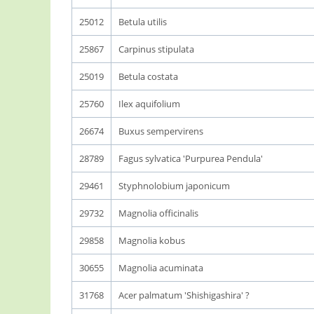
25012
Betula utilis
25867
Carpinus stipulata
25019
Betula costata
25760
Ilex aquifolium
26674
Buxus sempervirens
28789
Fagus sylvatica 'Purpurea Pendula'
29461
Styphnolobium japonicum
29732
Magnolia officinalis
29858
Magnolia kobus
30655
Magnolia acuminata
31768
Acer palmatum 'Shishigashira' ?