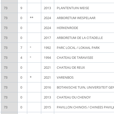
73
9
2013
PLANTENTUIN MEISE
73
0
**
2024
ARBORETUM WESPELAAR
73
0
2024
HERKENRODE
73
0
2017
ARBORETUM DE LA CITADELLE
73
7
°
1992
PARC LOCAL / LOKAAL PARK
73
4
°
1994
CHATEAU DE TARAVISEE
73
0
2021
CHATEAU DE REUX
73
0
*
2021
VARENBOS
73
0
2016
BOTANISCHE TUIN, UNIVERSITEIT GE
73
0
2013
CHATEAU DU CHENOY
73
0
2015
PAVILLON CHINOIS / CHINEES PAVIL