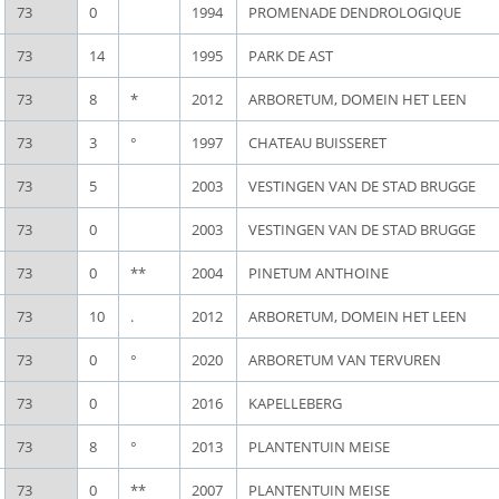
73
0
1994
PROMENADE DENDROLOGIQUE
73
14
1995
PARK DE AST
73
8
*
2012
ARBORETUM, DOMEIN HET LEEN
73
3
°
1997
CHATEAU BUISSERET
73
5
2003
VESTINGEN VAN DE STAD BRUGGE
73
0
2003
VESTINGEN VAN DE STAD BRUGGE
73
0
**
2004
PINETUM ANTHOINE
73
10
.
2012
ARBORETUM, DOMEIN HET LEEN
73
0
°
2020
ARBORETUM VAN TERVUREN
73
0
2016
KAPELLEBERG
73
8
°
2013
PLANTENTUIN MEISE
73
0
**
2007
PLANTENTUIN MEISE