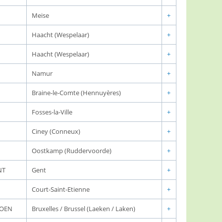
Meise
+
Haacht (Wespelaar)
+
Haacht (Wespelaar)
+
Namur
+
Braine-le-Comte (Hennuyères)
+
Fosses-la-Ville
+
Ciney (Conneux)
+
Oostkamp (Ruddervoorde)
+
NT
Gent
+
Court-Saint-Etienne
+
JOEN
Bruxelles / Brussel (Laeken / Laken)
+