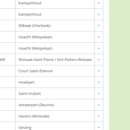
Kampenhout
+
Kampenhout
+
Dilbeek (Itterbeek)
+
Haacht (Wespelaar)
+
Haacht (Wespelaar)
+
UWE
Woluwe-Saint-Pierre / Sint-Pieters-Woluwe
+
Court-Saint-Etienne
+
Hoeilaart
+
Saint-Hubert
+
Antwerpen (Deurne)
+
Herent (Winksele)
+
Seraing
+