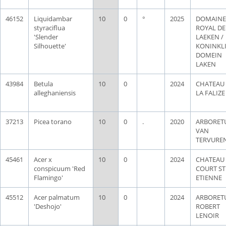
46152
Liquidambar
10
0
°
2025
DOMAINE
styraciflua
ROYAL DE
'Slender
LAEKEN /
Silhouette'
KONINKLI
DOMEIN
LAKEN
43984
Betula
10
0
2024
CHATEAU
alleghaniensis
LA FALIZE
37213
Picea torano
10
0
.
2020
ARBORET
VAN
TERVURE
45461
Acer x
10
0
2024
CHATEAU
conspicuum 'Red
COURT ST
Flamingo'
ETIENNE
45512
Acer palmatum
10
0
2024
ARBORET
'Deshojo'
ROBERT
LENOIR