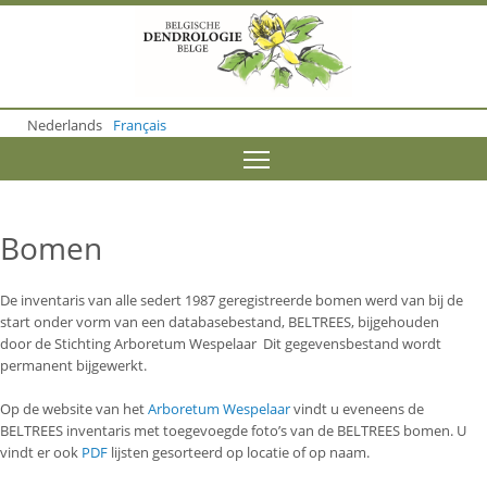
S
k
i
p
t
o
Nederlands
Français
m
a
Toggle menu visibility
i
n
c
o
Bomen
n
t
e
De inventaris van alle sedert 1987 geregistreerde bomen werd van bij de
n
start onder vorm van een databasebestand, BELTREES, bijgehouden
t
door de Stichting Arboretum Wespelaar Dit gegevensbestand wordt
permanent bijgewerkt.
Op de website van het
Arboretum Wespelaar
vindt u eveneens de
BELTREES inventaris met toegevoegde foto’s van de BELTREES bomen. U
vindt er ook
PDF
lijsten gesorteerd op locatie of op naam.