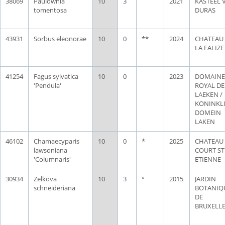
38069
Paulownia
10
3
2021
KASTEEL 
tomentosa
DURAS
43931
Sorbus eleonorae
10
0
**
2024
CHATEAU
LA FALIZE
41254
Fagus sylvatica
10
0
2023
DOMAINE
'Pendula'
ROYAL DE
LAEKEN /
KONINKLI
DOMEIN
LAKEN
46102
Chamaecyparis
10
0
*
2025
CHATEAU
lawsoniana
COURT ST
'Columnaris'
ETIENNE
30934
Zelkova
10
3
°
2015
JARDIN
schneideriana
BOTANIQ
DE
BRUXELL