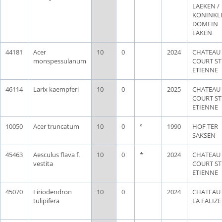
LAEKEN /
KONINKLI
DOMEIN
LAKEN
44181
Acer
10
0
2024
CHATEAU
monspessulanum
COURT ST
ETIENNE
46114
Larix kaempferi
10
0
2025
CHATEAU
COURT ST
ETIENNE
10050
Acer truncatum
10
0
°
1990
HOF TER
SAKSEN
45463
Aesculus flava f.
10
0
*
2024
CHATEAU
vestita
COURT ST
ETIENNE
45070
Liriodendron
10
0
2024
CHATEAU
tulipifera
LA FALIZE