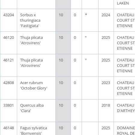
LAKEN
43204
Sorbus x
10
0
*
2024
CHATEAU
thuringiaca
COURT ST
'Fastigiata'
ETIENNE
46120
Thuja plicata
10
0
°
2025
CHATEAU
'Atrovirens'
COURT ST
ETIENNE
46121
Thuja plicata
10
0
°
2025
CHATEAU
'Atrovirens'
COURT ST
ETIENNE
42808
Acer rubrum
10
0
2023
CHATEAU
'October Glory'
COURT ST
ETIENNE
33801
Quercus alba
10
0
2018
CHATEAU
'Clara'
D'ARTHEY
46148
Fagus sylvatica
10
0
2025
DOMAINE
'Bornyensis'
ROYAL DE