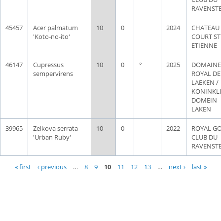
RAVENST
45457
Acer palmatum
10
0
2024
CHATEAU
'Koto-no-ito'
COURT ST
ETIENNE
46147
Cupressus
10
0
°
2025
DOMAINE
sempervirens
ROYAL DE
LAEKEN /
KONINKLI
DOMEIN
LAKEN
39965
Zelkova serrata
10
0
2022
ROYAL G
'Urban Ruby'
CLUB DU
RAVENST
Pages
« first
‹ previous
…
8
9
10
11
12
13
…
next ›
last »