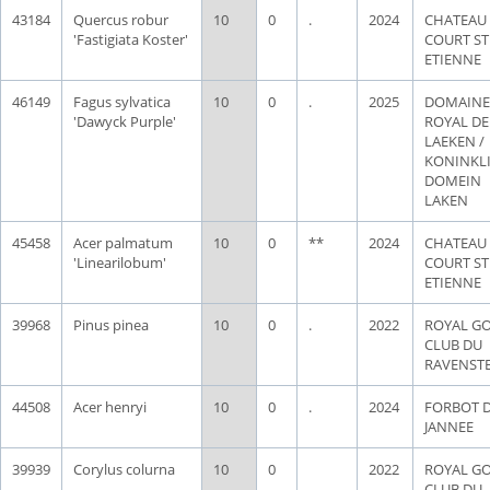
43184
Quercus robur
10
0
.
2024
CHATEAU
'Fastigiata Koster'
COURT ST
ETIENNE
46149
Fagus sylvatica
10
0
.
2025
DOMAINE
'Dawyck Purple'
ROYAL DE
LAEKEN /
KONINKLI
DOMEIN
LAKEN
45458
Acer palmatum
10
0
**
2024
CHATEAU
'Linearilobum'
COURT ST
ETIENNE
39968
Pinus pinea
10
0
.
2022
ROYAL G
CLUB DU
RAVENST
44508
Acer henryi
10
0
.
2024
FORBOT 
JANNEE
39939
Corylus colurna
10
0
2022
ROYAL G
CLUB DU