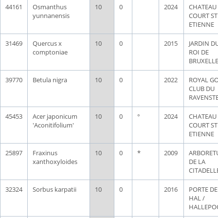
44161
Osmanthus
10
0
2024
CHATEAU
yunnanensis
COURT ST
ETIENNE
31469
Quercus x
10
0
2015
JARDIN D
comptoniae
ROI DE
BRUXELL
39770
Betula nigra
10
0
2022
ROYAL G
CLUB DU
RAVENST
45453
Acer japonicum
10
0
°
2024
CHATEAU
'Aconitifolium'
COURT ST
ETIENNE
25897
Fraxinus
10
0
*
2009
ARBORET
xanthoxyloides
DE LA
CITADELL
32324
Sorbus karpatii
10
0
2016
PORTE DE
HAL /
HALLEPO