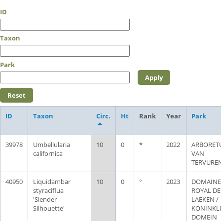
ID
Taxon
Park
ID
Taxon
Circ.
Ht
Rank
Year
Park
39978
Umbellularia
10
0
*
2022
ARBORET
californica
VAN
TERVURE
40950
Liquidambar
10
0
°
2023
DOMAINE
styraciflua
ROYAL DE
'Slender
LAEKEN /
Silhouette'
KONINKLI
DOMEIN