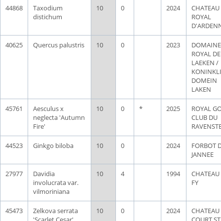
44868
Taxodium
10
0
2024
CHATEAU
distichum
ROYAL
D'ARDEN
40625
Quercus palustris
10
0
2023
DOMAINE
ROYAL DE
LAEKEN /
KONINKLI
DOMEIN
LAKEN
45761
Aesculus x
10
0
*
2025
ROYAL G
neglecta 'Autumn
CLUB DU
Fire'
RAVENST
44523
Ginkgo biloba
10
0
2024
FORBOT 
JANNEE
27977
Davidia
10
4
1994
CHATEAU 
involucrata var.
FY
vilmoriniana
45473
Zelkova serrata
10
0
2024
CHATEAU
'Scarlet Cesar'
COURT ST