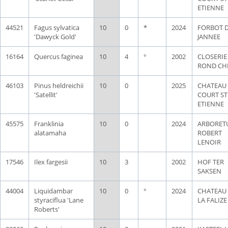
ETIENNE
44521
Fagus sylvatica
10
0
*
2024
FORBOT 
'Dawyck Gold'
JANNEE
16164
Quercus faginea
10
4
°
2002
CLOSERIE
ROND CH
46103
Pinus heldreichii
10
0
2025
CHATEAU
'Satellit'
COURT ST
ETIENNE
45575
Franklinia
10
0
2024
ARBORET
alatamaha
ROBERT
LENOIR
17546
Ilex fargesii
10
3
2002
HOF TER
SAKSEN
44004
Liquidambar
10
0
°
2024
CHATEAU
styraciflua 'Lane
LA FALIZE
Roberts'