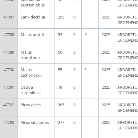
septemlobus
GROENEN
47787
Larix decidua
258
0
2025
ARBORET
GROENEN
47788
Malus prattii
53
0
*
2025
ARBORET
GROENEN
47789
Malus
50
0
2025
ARBORET
transitoria
GROENEN
47790
Malus
55
0
°
2025
ARBORET
tschonoskii
GROENEN
47791
Ostrya
79
0
2025
ARBORET
carpinifolia
GROENEN
47792
Picea abies
305
0
2025
ARBORET
GROENEN
47793
Picea sitchensis
277
0
2025
ARBORET
GROENEN