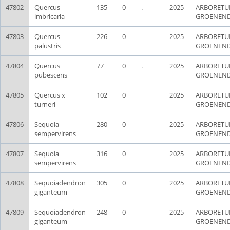
47802
Quercus
135
0
.
2025
ARBORET
imbricaria
GROENEN
47803
Quercus
226
0
2025
ARBORET
palustris
GROENEN
47804
Quercus
77
0
.
2025
ARBORET
pubescens
GROENEN
47805
Quercus x
102
0
2025
ARBORET
turneri
GROENEN
47806
Sequoia
280
0
2025
ARBORET
sempervirens
GROENEN
47807
Sequoia
316
0
2025
ARBORET
sempervirens
GROENEN
47808
Sequoiadendron
305
0
2025
ARBORET
giganteum
GROENEN
47809
Sequoiadendron
248
0
2025
ARBORET
giganteum
GROENEN