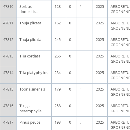
47810
Sorbus
128
0
°
2025
ARBORET
domestica
GROENEN
47811
Thuja plicata
152
0
2025
ARBORET
GROENEN
47812
Thuja plicata
245
0
2025
ARBORET
GROENEN
47813
Tilia cordata
256
0
2025
ARBORET
GROENEN
47814
Tilia platyphyllos
234
0
2025
ARBORET
GROENEN
47815
Toona sinensis
179
0
°
2025
ARBORET
GROENEN
47816
Tsuga
258
0
2025
ARBORET
heterophylla
GROENEN
47817
Pinus peuce
193
0
.
2025
ARBORET
GROENEN