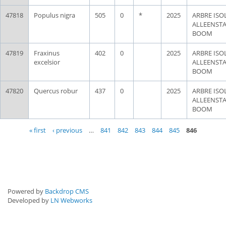
47818
Populus nigra
505
0
*
2025
ARBRE ISOL
ALLEENST
BOOM
47819
Fraxinus
402
0
2025
ARBRE ISOL
excelsior
ALLEENST
BOOM
47820
Quercus robur
437
0
2025
ARBRE ISOL
ALLEENST
BOOM
Pages
« first
‹ previous
…
841
842
843
844
845
846
Powered by
Backdrop CMS
Developed by
LN Webworks