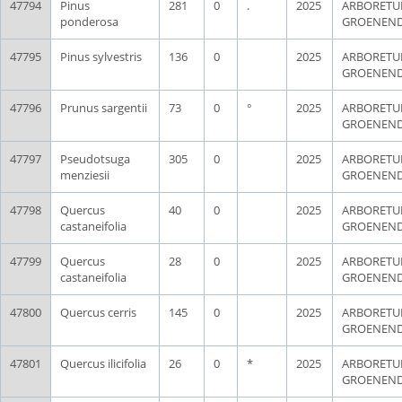
47794
Pinus
281
0
.
2025
ARBORET
ponderosa
GROENEN
47795
Pinus sylvestris
136
0
2025
ARBORET
GROENEN
47796
Prunus sargentii
73
0
°
2025
ARBORET
GROENEN
47797
Pseudotsuga
305
0
2025
ARBORET
menziesii
GROENEN
47798
Quercus
40
0
2025
ARBORET
castaneifolia
GROENEN
47799
Quercus
28
0
2025
ARBORET
castaneifolia
GROENEN
47800
Quercus cerris
145
0
2025
ARBORET
GROENEN
47801
Quercus ilicifolia
26
0
*
2025
ARBORET
GROENEN