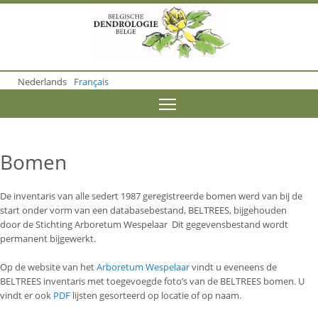
S
k
i
p
t
o
Nederlands
Français
m
a
Toggle menu visibility
i
n
c
o
Bomen
n
t
e
De inventaris van alle sedert 1987 geregistreerde bomen werd van bij de
n
start onder vorm van een databasebestand, BELTREES, bijgehouden
t
door de Stichting Arboretum Wespelaar Dit gegevensbestand wordt
permanent bijgewerkt.
Op de website van het
Arboretum Wespelaar
vindt u eveneens de
BELTREES inventaris met toegevoegde foto’s van de BELTREES bomen. U
vindt er ook
PDF
lijsten gesorteerd op locatie of op naam.