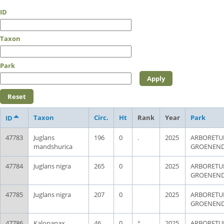
ID
Taxon
Park
Taxon
Circ.
Ht
Rank
Year
Park
ID
47783
Juglans
196
0
.
2025
ARBORET
mandshurica
GROENEN
47784
Juglans nigra
265
0
2025
ARBORET
GROENEN
47785
Juglans nigra
207
0
2025
ARBORET
GROENEN
47786
Kalopanax
46
0
°
2025
ARBORET