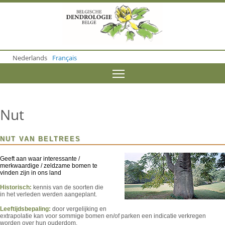
S
k
i
p
t
o
Nederlands
Français
m
a
Toggle menu visibility
i
n
c
o
Nut
n
t
e
NUT VAN BELTREES
n
t
Geeft aan waar interessante /
merkwaardige / zeldzame bomen te
vinden zijn in ons land
Historisch:
kennis van de soorten die
in het verleden werden aangeplant.
Leeftijdsbepaling:
door vergelijking en
extrapolatie kan voor sommige bomen en/of parken een indicatie verkregen
worden over hun ouderdom.