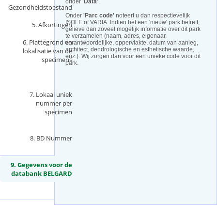
onder
'Data'
.
Gezondheidstoestand
Onder
'Parc code'
noteert u dan respectievelijk
ISOLE of VARIA. Indien het een 'nieuw' park betreft,
5. Afkortingen
gelieve dan zoveel mogelijk informatie over dit park
te verzamelen (naam, adres, eigenaar,
6. Plattegrond en
verantwoordelijke, oppervlakte, datum van aanleg,
architect, dendrologische en esthetische waarde,
lokalisatie van de
enz.). Wij zorgen dan voor een unieke code voor dit
specimens
park.
7. Lokaal uniek
nummer per
specimen
8. BD Nummer
9. Gegevens voor de
databank BELGARD
(
a
c
t
i