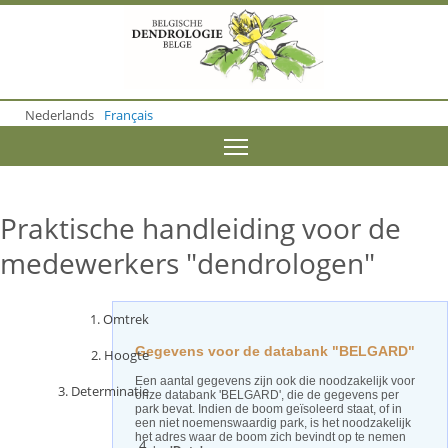
S
k
i
p
t
o
Nederlands
Français
m
a
Toggle menu visibility
i
n
c
o
Praktische handleiding voor de
n
t
medewerkers "dendrologen"
e
n
t
1. Omtrek
Gegevens voor de databank "BELGARD"
2. Hoogte
Een aantal gegevens zijn ook die noodzakelijk voor
3. Determinatie
onze databank 'BELGARD', die de gegevens per
park bevat. Indien de boom geïsoleerd staat, of in
een niet noemenswaardig park, is het noodzakelijk
het adres waar de boom zich bevindt op te nemen
4.