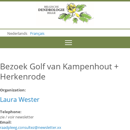
S
k
i
p
t
o
Nederlands
Français
m
a
Toggle menu visibility
i
n
c
o
Bezoek Golf van Kampenhout +
n
t
Herkenrode
e
n
t
Organization:
Laura Wester
Telephone:
zie / voir newsletter
Email:
raadpleeg.consultez@newsletter.xx