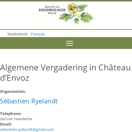
S
k
i
p
t
o
Nederlands
Français
m
a
Toggle menu visibility
i
n
c
o
Algemene Vergadering in Château
n
t
d’Envoz
e
n
t
Organization:
Sébastien Ryelandt
Telephone:
zie/voir newsletter
Email:
sebastien.ryelandt@gmail.com