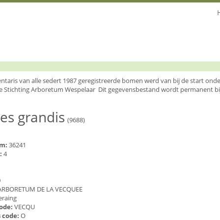
entaris van alle sedert 1987 geregistreerde bomen werd van bij de start o
e Stichting Arboretum Wespelaar Dit gegevensbestand wordt permanent bi
es grandis
(9688)
um:
36241
:
4
0
ARBORETUM DE LA VECQUEE
eraing
code:
VECQU
 code:
O