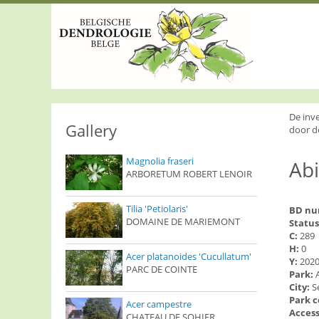
S
k
i
p
t
o
m
a
i
De inv
n
Gallery
door d
c
o
Magnolia fraseri
Abi
n
ARBORETUM ROBERT LENOIR
t
e
n
Tilia 'Petiolaris'
BD n
t
DOMAINE DE MARIEMONT
Status
C:
289
H:
0
Acer platanoides 'Cucullatum'
Y:
202
PARC DE COINTE
Park:
City:
S
Park 
Acer campestre
Access
CHATEAU DE SOHIER