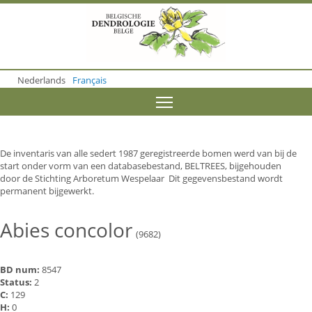
S
k
i
p
t
o
Nederlands
Français
m
a
Toggle menu visibility
i
n
c
o
De inventaris van alle sedert 1987 geregistreerde bomen werd van bij de
n
start onder vorm van een databasebestand, BELTREES, bijgehouden
t
door de Stichting Arboretum Wespelaar Dit gegevensbestand wordt
e
permanent bijgewerkt.
n
t
Abies concolor
(9682)
BD num:
8547
Status:
2
C:
129
H:
0