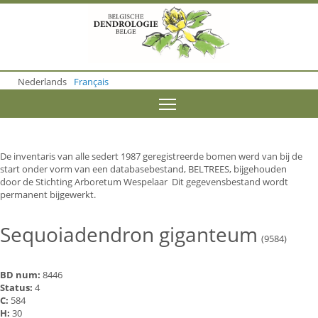
S
k
i
p
t
o
Nederlands
Français
m
a
Toggle menu visibility
i
n
c
o
De inventaris van alle sedert 1987 geregistreerde bomen werd van bij de
n
start onder vorm van een databasebestand, BELTREES, bijgehouden
t
door de Stichting Arboretum Wespelaar Dit gegevensbestand wordt
e
permanent bijgewerkt.
n
t
Sequoiadendron giganteum
(9584)
BD num:
8446
Status:
4
C:
584
H:
30