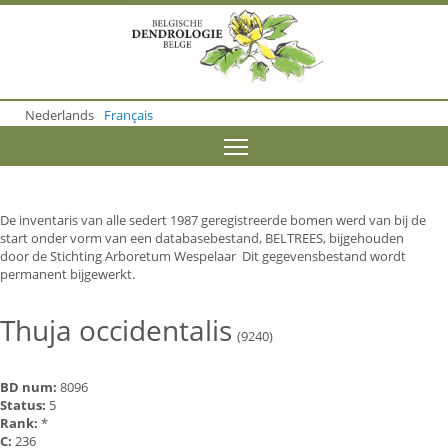
S
k
i
p
t
o
Nederlands
Français
m
a
Toggle menu visibility
i
n
c
o
De inventaris van alle sedert 1987 geregistreerde bomen werd van bij de
n
start onder vorm van een databasebestand, BELTREES, bijgehouden
t
door de Stichting Arboretum Wespelaar Dit gegevensbestand wordt
e
permanent bijgewerkt.
n
t
Thuja occidentalis
(9240)
BD num:
8096
Status:
5
Rank:
*
C:
236