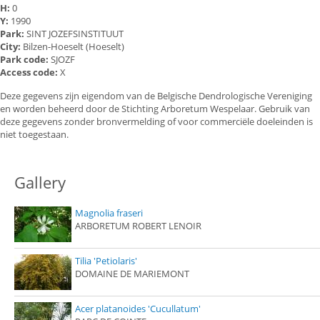
H:
0
Y:
1990
Park:
SINT JOZEFSINSTITUUT
City:
Bilzen-Hoeselt (Hoeselt)
Park code:
SJOZF
Access code:
X
Deze gegevens zijn eigendom van de Belgische Dendrologische Vereniging
en worden beheerd door de Stichting Arboretum Wespelaar. Gebruik van
deze gegevens zonder bronvermelding of voor commerciële doeleinden is
niet toegestaan.
Gallery
Magnolia fraseri
ARBORETUM ROBERT LENOIR
Tilia 'Petiolaris'
DOMAINE DE MARIEMONT
Acer platanoides 'Cucullatum'