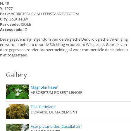
H:
19
Y:
1977
Park:
ARBRE ISOLE / ALLEENSTAANDE BOOM
City:
Zoutleeuw
Park code:
ISOLE
Access code:
O
Deze gegevens zijn eigendom van de Belgische Dendrologische Vereniging
en worden beheerd door de Stichting Arboretum Wespelaar. Gebruik van
deze gegevens zonder bronvermelding of voor commerciële doeleinden is
niet toegestaan.
Gallery
Magnolia fraseri
ARBORETUM ROBERT LENOIR
Tilia 'Petiolaris'
DOMAINE DE MARIEMONT
Acer platanoides 'Cucullatum'