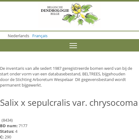
S
k
i
p
t
o
Nederlands
Français
m
a
Toggle menu visibility
i
n
c
o
De inventaris van alle sedert 1987 geregistreerde bomen werd van bij de
n
start onder vorm van een databasebestand, BELTREES, bijgehouden
t
door de Stichting Arboretum Wespelaar Dit gegevensbestand wordt
e
permanent bijgewerkt.
n
t
Salix x sepulcralis var. chrysocoma
(8434)
BD num:
7177
Status:
4
C:
290