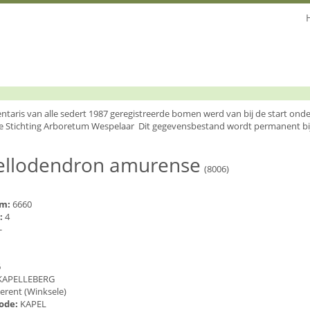
entaris van alle sedert 1987 geregistreerde bomen werd van bij de start o
e Stichting Arboretum Wespelaar Dit gegevensbestand wordt permanent bi
ellodendron amurense
(8006)
um:
6660
:
4
-
6
KAPELLEBERG
erent (Winksele)
code:
KAPEL