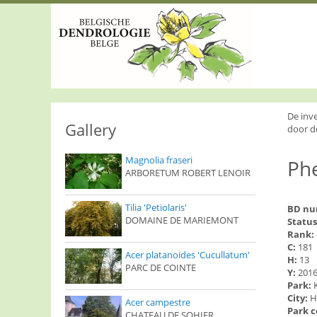
S
k
i
p
t
o
m
a
i
De inv
n
Gallery
door d
c
o
Magnolia fraseri
Ph
n
ARBORETUM ROBERT LENOIR
t
e
n
Tilia 'Petiolaris'
BD n
t
DOMAINE DE MARIEMONT
Status
Rank:
C:
181
Acer platanoides 'Cucullatum'
H:
13
PARC DE COINTE
Y:
201
Park:
City:
H
Acer campestre
Park 
CHATEAU DE SOHIER