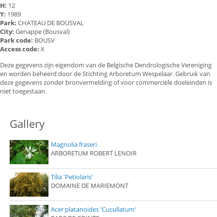
H:
12
Y:
1989
Park:
CHATEAU DE BOUSVAL
City:
Genappe (Bousval)
Park code:
BOUSV
Access code:
X
Deze gegevens zijn eigendom van de Belgische Dendrologische Vereniging
en worden beheerd door de Stichting Arboretum Wespelaar. Gebruik van
deze gegevens zonder bronvermelding of voor commerciële doeleinden is
niet toegestaan.
Gallery
Magnolia fraseri
ARBORETUM ROBERT LENOIR
Tilia 'Petiolaris'
DOMAINE DE MARIEMONT
Acer platanoides 'Cucullatum'