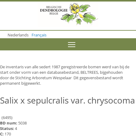
S
k
i
p
t
o
Nederlands
Français
m
a
Toggle menu visibility
i
n
c
o
De inventaris van alle sedert 1987 geregistreerde bomen werd van bij de
n
start onder vorm van een databasebestand, BELTREES, bijgehouden
t
door de Stichting Arboretum Wespelaar Dit gegevensbestand wordt
e
permanent bijgewerkt.
n
t
Salix x sepulcralis var. chrysocoma
(6495)
BD num:
5038
Status:
4
C:
170