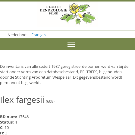
S
k
i
p
t
o
Nederlands
Français
m
a
Toggle menu visibility
i
n
c
o
De inventaris van alle sedert 1987 geregistreerde bomen werd van bij de
n
start onder vorm van een databasebestand, BELTREES, bijgehouden
t
door de Stichting Arboretum Wespelaar Dit gegevensbestand wordt
e
permanent bijgewerkt.
n
t
Ilex fargesii
(609)
BD num:
17546
Status:
4
C:
10
H:
3