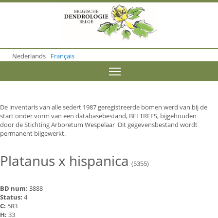
S
k
i
p
t
o
Nederlands
Français
m
a
Toggle menu visibility
i
n
c
o
De inventaris van alle sedert 1987 geregistreerde bomen werd van bij de
n
start onder vorm van een databasebestand, BELTREES, bijgehouden
t
door de Stichting Arboretum Wespelaar Dit gegevensbestand wordt
e
permanent bijgewerkt.
n
t
Platanus x hispanica
(5355)
BD num:
3888
Status:
4
C:
583
H:
33