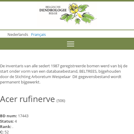
S
k
i
p
t
o
Nederlands
Français
m
a
Toggle menu visibility
i
n
c
o
De inventaris van alle sedert 1987 geregistreerde bomen werd van bij de
n
start onder vorm van een databasebestand, BELTREES, bijgehouden
t
door de Stichting Arboretum Wespelaar Dit gegevensbestand wordt
e
permanent bijgewerkt.
n
t
Acer rufinerve
(506)
BD num:
17443
Status:
4
Rank:
.
C:
52