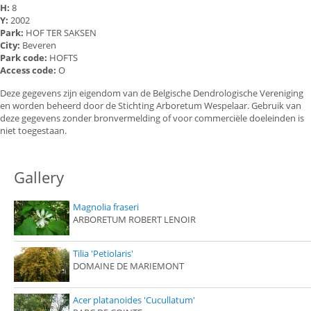
H:
8
Y:
2002
Park:
HOF TER SAKSEN
City:
Beveren
Park code:
HOFTS
Access code:
O
Deze gegevens zijn eigendom van de Belgische Dendrologische Vereniging
en worden beheerd door de Stichting Arboretum Wespelaar. Gebruik van
deze gegevens zonder bronvermelding of voor commerciële doeleinden is
niet toegestaan.
Gallery
Magnolia fraseri
ARBORETUM ROBERT LENOIR
Tilia 'Petiolaris'
DOMAINE DE MARIEMONT
Acer platanoides 'Cucullatum'