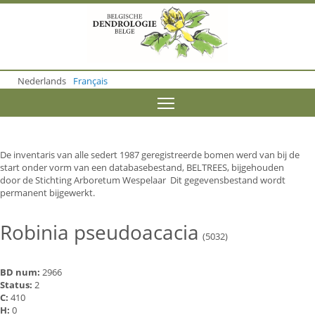
S
k
i
p
t
o
Nederlands
Français
m
a
Toggle menu visibility
i
n
c
o
De inventaris van alle sedert 1987 geregistreerde bomen werd van bij de
n
start onder vorm van een databasebestand, BELTREES, bijgehouden
t
door de Stichting Arboretum Wespelaar Dit gegevensbestand wordt
e
permanent bijgewerkt.
n
t
Robinia pseudoacacia
(5032)
BD num:
2966
Status:
2
C:
410
H:
0