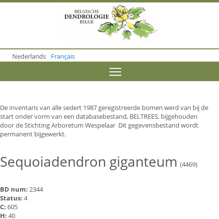
S
k
i
p
t
o
Nederlands
Français
m
a
Toggle menu visibility
i
n
c
o
De inventaris van alle sedert 1987 geregistreerde bomen werd van bij de
n
start onder vorm van een databasebestand, BELTREES, bijgehouden
t
door de Stichting Arboretum Wespelaar Dit gegevensbestand wordt
e
permanent bijgewerkt.
n
t
Sequoiadendron giganteum
(4469)
BD num:
2344
Status:
4
C:
605
H:
40