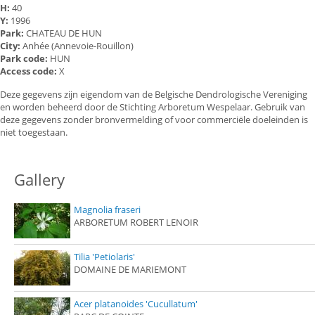
H:
40
Y:
1996
Park:
CHATEAU DE HUN
City:
Anhée (Annevoie-Rouillon)
Park code:
HUN
Access code:
X
Deze gegevens zijn eigendom van de Belgische Dendrologische Vereniging
en worden beheerd door de Stichting Arboretum Wespelaar. Gebruik van
deze gegevens zonder bronvermelding of voor commerciële doeleinden is
niet toegestaan.
Gallery
Magnolia fraseri
ARBORETUM ROBERT LENOIR
Tilia 'Petiolaris'
DOMAINE DE MARIEMONT
Acer platanoides 'Cucullatum'