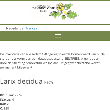
S
k
i
p
t
o
Nederlands
Français
m
a
Toggle menu visibility
i
n
c
o
De inventaris van alle sedert 1987 geregistreerde bomen werd van bij de
n
start onder vorm van een databasebestand, BELTREES, bijgehouden
t
door de Stichting Arboretum Wespelaar Dit gegevensbestand wordt
e
permanent bijgewerkt.
n
t
Larix decidua
(4397)
BD num:
2274
Status:
4
Rank:
.
C:
328