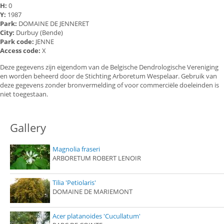
H:
0
Y:
1987
Park:
DOMAINE DE JENNERET
City:
Durbuy (Bende)
Park code:
JENNE
Access code:
X
Deze gegevens zijn eigendom van de Belgische Dendrologische Vereniging
en worden beheerd door de Stichting Arboretum Wespelaar. Gebruik van
deze gegevens zonder bronvermelding of voor commerciële doeleinden is
niet toegestaan.
Gallery
Magnolia fraseri
ARBORETUM ROBERT LENOIR
Tilia 'Petiolaris'
DOMAINE DE MARIEMONT
Acer platanoides 'Cucullatum'