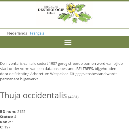
S
k
i
p
t
o
Nederlands
Français
m
a
Toggle menu visibility
i
n
c
o
De inventaris van alle sedert 1987 geregistreerde bomen werd van bij de
n
start onder vorm van een databasebestand, BELTREES, bijgehouden
t
door de Stichting Arboretum Wespelaar Dit gegevensbestand wordt
e
permanent bijgewerkt.
n
t
Thuja occidentalis
(4281)
BD num:
2155
Status:
4
Rank:
°
C:
197