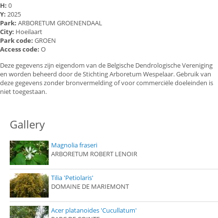
H:
0
Y:
2025
Park:
ARBORETUM GROENENDAAL
City:
Hoeilaart
Park code:
GROEN
Access code:
O
Deze gegevens zijn eigendom van de Belgische Dendrologische Vereniging
en worden beheerd door de Stichting Arboretum Wespelaar. Gebruik van
deze gegevens zonder bronvermelding of voor commerciële doeleinden is
niet toegestaan.
Gallery
Magnolia fraseri
ARBORETUM ROBERT LENOIR
Tilia 'Petiolaris'
DOMAINE DE MARIEMONT
Acer platanoides 'Cucullatum'