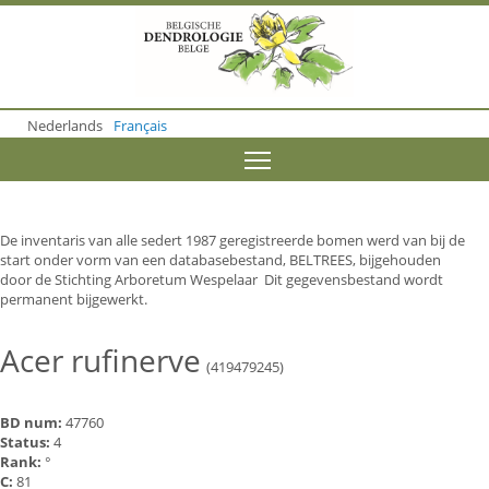
S
k
i
p
t
o
Nederlands
Français
m
a
Toggle menu visibility
i
n
c
o
De inventaris van alle sedert 1987 geregistreerde bomen werd van bij de
n
start onder vorm van een databasebestand, BELTREES, bijgehouden
t
door de Stichting Arboretum Wespelaar Dit gegevensbestand wordt
e
permanent bijgewerkt.
n
t
Acer rufinerve
(419479245)
BD num:
47760
Status:
4
Rank:
°
C:
81