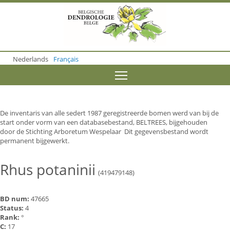
S
k
i
p
t
o
Nederlands
Français
m
a
Toggle menu visibility
i
n
c
o
De inventaris van alle sedert 1987 geregistreerde bomen werd van bij de
n
start onder vorm van een databasebestand, BELTREES, bijgehouden
t
door de Stichting Arboretum Wespelaar Dit gegevensbestand wordt
e
permanent bijgewerkt.
n
t
Rhus potaninii
(419479148)
BD num:
47665
Status:
4
Rank:
°
C:
17