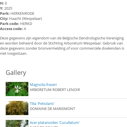
H:
0
Y:
2025
Park:
HERKENRODE
City:
Haacht (Wespelaar)
Park code:
HERKD
Access code:
A
Deze gegevens zijn eigendom van de Belgische Dendrologische Vereniging
en worden beheerd door de Stichting Arboretum Wespelaar. Gebruik van
deze gegevens zonder bronvermelding of voor commerciële doeleinden is
niet toegestaan.
Gallery
Magnolia fraseri
ARBORETUM ROBERT LENOIR
Tilia 'Petiolaris'
DOMAINE DE MARIEMONT
Acer platanoides 'Cucullatum'