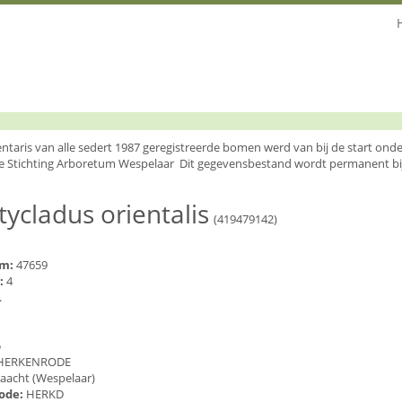
entaris van alle sedert 1987 geregistreerde bomen werd van bij de start o
e Stichting Arboretum Wespelaar Dit gegevensbestand wordt permanent bi
tycladus orientalis
(419479142)
um:
47659
:
4
.
5
HERKENRODE
aacht (Wespelaar)
code:
HERKD