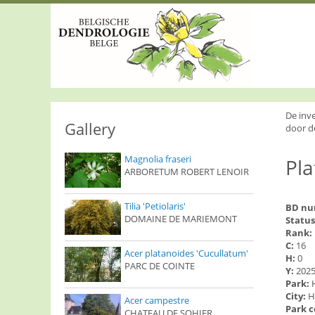
S
k
i
p
t
o
m
a
i
De inv
n
Gallery
door d
c
o
Magnolia fraseri
Pla
n
ARBORETUM ROBERT LENOIR
t
e
n
Tilia 'Petiolaris'
BD n
t
DOMAINE DE MARIEMONT
Status
Rank:
C:
16
Acer platanoides 'Cucullatum'
H:
0
PARC DE COINTE
Y:
202
Park:
City:
H
Acer campestre
Park 
CHATEAU DE SOHIER