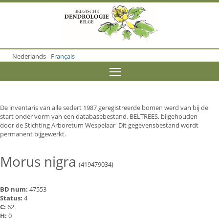
S
k
i
p
t
o
Nederlands
Français
m
a
Toggle menu visibility
i
n
c
o
De inventaris van alle sedert 1987 geregistreerde bomen werd van bij de
n
start onder vorm van een databasebestand, BELTREES, bijgehouden
t
door de Stichting Arboretum Wespelaar Dit gegevensbestand wordt
e
permanent bijgewerkt.
n
t
Morus nigra
(419479034)
BD num:
47553
Status:
4
C:
62
H:
0