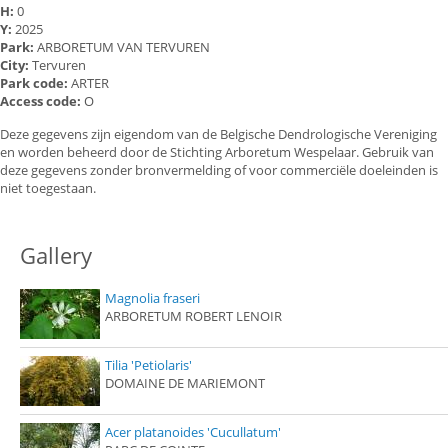
H:
0
Y:
2025
Park:
ARBORETUM VAN TERVUREN
City:
Tervuren
Park code:
ARTER
Access code:
O
Deze gegevens zijn eigendom van de Belgische Dendrologische Vereniging
en worden beheerd door de Stichting Arboretum Wespelaar. Gebruik van
deze gegevens zonder bronvermelding of voor commerciële doeleinden is
niet toegestaan.
Gallery
Magnolia fraseri
ARBORETUM ROBERT LENOIR
Tilia 'Petiolaris'
DOMAINE DE MARIEMONT
Acer platanoides 'Cucullatum'