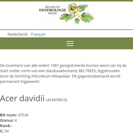
S
k
i
p
t
o
Nederlands
Français
m
a
Toggle menu visibility
i
n
c
o
De inventaris van alle sedert 1987 geregistreerde bomen werd van bij de
n
start onder vorm van een databasebestand, BELTREES, bijgehouden
t
door de Stichting Arboretum Wespelaar Dit gegevensbestand wordt
e
permanent bijgewerkt.
n
t
Acer davidii
(419479015)
BD num:
47534
Status:
4
Rank:
.
C:
54