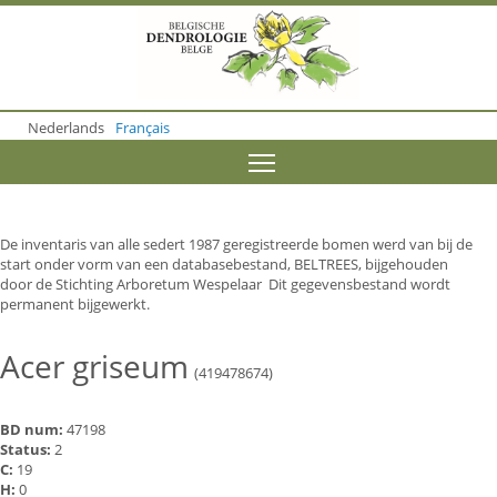
S
k
i
p
t
o
Nederlands
Français
m
a
Toggle menu visibility
i
n
c
o
De inventaris van alle sedert 1987 geregistreerde bomen werd van bij de
n
start onder vorm van een databasebestand, BELTREES, bijgehouden
t
door de Stichting Arboretum Wespelaar Dit gegevensbestand wordt
e
permanent bijgewerkt.
n
t
Acer griseum
(419478674)
BD num:
47198
Status:
2
C:
19
H:
0