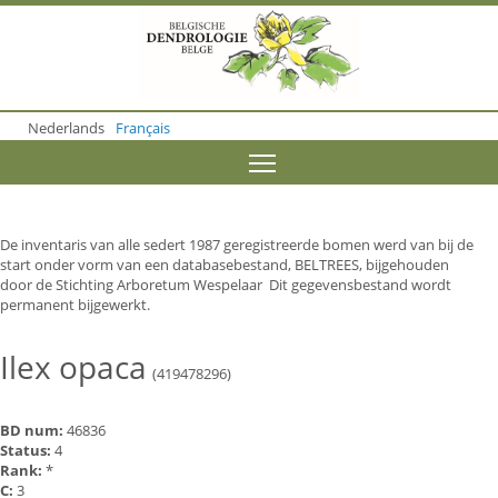
S
k
i
p
t
o
Nederlands
Français
m
a
Toggle menu visibility
i
n
c
o
De inventaris van alle sedert 1987 geregistreerde bomen werd van bij de
n
start onder vorm van een databasebestand, BELTREES, bijgehouden
t
door de Stichting Arboretum Wespelaar Dit gegevensbestand wordt
e
permanent bijgewerkt.
n
t
Ilex opaca
(419478296)
BD num:
46836
Status:
4
Rank:
*
C:
3