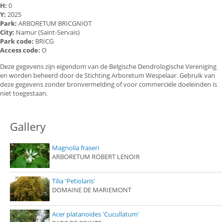
H:
0
Y:
2025
Park:
ARBORETUM BRICGNIOT
City:
Namur (Saint-Servais)
Park code:
BRICG
Access code:
O
Deze gegevens zijn eigendom van de Belgische Dendrologische Vereniging
en worden beheerd door de Stichting Arboretum Wespelaar. Gebruik van
deze gegevens zonder bronvermelding of voor commerciële doeleinden is
niet toegestaan.
Gallery
Magnolia fraseri
ARBORETUM ROBERT LENOIR
Tilia 'Petiolaris'
DOMAINE DE MARIEMONT
Acer platanoides 'Cucullatum'