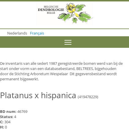
S
k
i
p
t
o
Nederlands
Français
m
a
Toggle menu visibility
i
n
c
o
De inventaris van alle sedert 1987 geregistreerde bomen werd van bij de
n
start onder vorm van een databasebestand, BELTREES, bijgehouden
t
door de Stichting Arboretum Wespelaar Dit gegevensbestand wordt
e
permanent bijgewerkt.
n
t
Platanus x hispanica
(419478229)
BD num:
46769
Status:
4
C:
304
H:
0