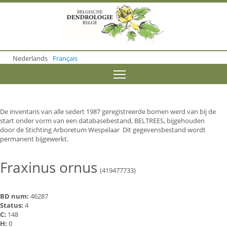
S
k
i
p
t
o
Nederlands
Français
m
a
Toggle menu visibility
i
n
c
o
De inventaris van alle sedert 1987 geregistreerde bomen werd van bij de
n
start onder vorm van een databasebestand, BELTREES, bijgehouden
t
door de Stichting Arboretum Wespelaar Dit gegevensbestand wordt
e
permanent bijgewerkt.
n
t
Fraxinus ornus
(419477733)
BD num:
46287
Status:
4
C:
148
H:
0