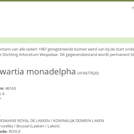
entaris van alle sedert 1987 geregistreerde bomen werd van bij de start o
e Stichting Arboretum Wespelaar Dit gegevensbestand wordt permanent bi
ewartia monadelpha
(419477620)
um:
46163
:
4
°
5
DOMAINE ROYAL DE LAEKEN / KONINKLIJK DOMEIN LAKEN
ruxelles / Brussel (Laeken / Laken)
code:
ROYLK