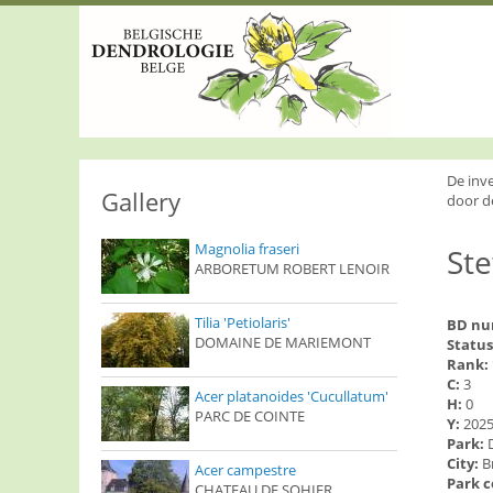
S
k
i
p
t
o
m
a
i
De inv
n
Gallery
door d
c
o
Magnolia fraseri
St
n
ARBORETUM ROBERT LENOIR
t
e
n
Tilia 'Petiolaris'
BD n
t
DOMAINE DE MARIEMONT
Status
Rank:
C:
3
Acer platanoides 'Cucullatum'
H:
0
PARC DE COINTE
Y:
202
Park:
City:
B
Acer campestre
Park 
CHATEAU DE SOHIER