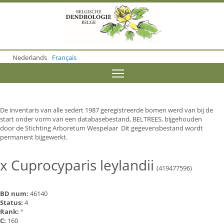
S
k
i
p
t
o
Nederlands
Français
m
a
Toggle menu visibility
i
n
c
o
De inventaris van alle sedert 1987 geregistreerde bomen werd van bij de
n
start onder vorm van een databasebestand, BELTREES, bijgehouden
t
door de Stichting Arboretum Wespelaar Dit gegevensbestand wordt
e
permanent bijgewerkt.
n
t
x Cuprocyparis leylandii
(419477596)
BD num:
46140
Status:
4
Rank:
°
C:
160