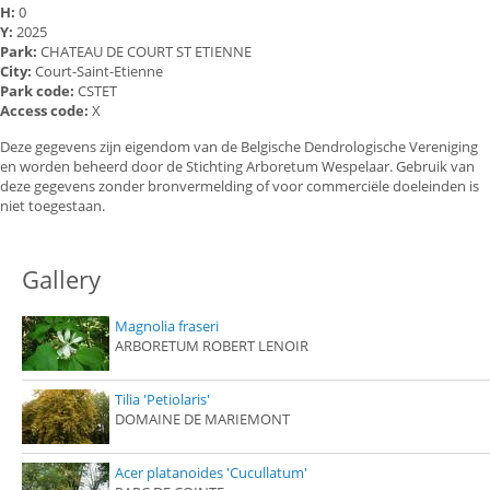
H:
0
Y:
2025
Park:
CHATEAU DE COURT ST ETIENNE
City:
Court-Saint-Etienne
Park code:
CSTET
Access code:
X
Deze gegevens zijn eigendom van de Belgische Dendrologische Vereniging
en worden beheerd door de Stichting Arboretum Wespelaar. Gebruik van
deze gegevens zonder bronvermelding of voor commerciële doeleinden is
niet toegestaan.
Gallery
Magnolia fraseri
ARBORETUM ROBERT LENOIR
Tilia 'Petiolaris'
DOMAINE DE MARIEMONT
Acer platanoides 'Cucullatum'