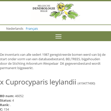
S
k
i
p
t
o
Nederlands
Français
m
a
Toggle menu visibility
i
n
c
o
De inventaris van alle sedert 1987 geregistreerde bomen werd van bij de
n
start onder vorm van een databasebestand, BELTREES, bijgehouden
t
door de Stichting Arboretum Wespelaar Dit gegevensbestand wordt
e
permanent bijgewerkt.
n
t
x Cuprocyparis leylandii
(419477490)
BD num:
46052
Status:
4
Rank:
.
C:
154