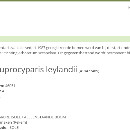
entaris van alle sedert 1987 geregistreerde bomen werd van bij de start o
e Stichting Arboretum Wespelaar Dit gegevensbestand wordt permanent bi
uprocyparis leylandii
(419477489)
um:
46051
:
4
.
8
ARBRE ISOLE / ALLEENSTAANDE BOOM
anaken (Rekem)
code:
ISOLE