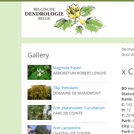
S
k
i
p
t
o
m
a
i
De inv
n
Gallery
door d
c
o
Magnolia fraseri
x C
n
ARBORETUM ROBERT LENOIR
t
e
n
Tilia 'Petiolaris'
BD n
t
DOMAINE DE MARIEMONT
Status
Rank:
C:
142
Acer platanoides 'Cucullatum'
H:
12
PARC DE COINTE
Y:
201
Park:
City:
L
Acer campestre
Park 
CHATEAU DE SOHIER