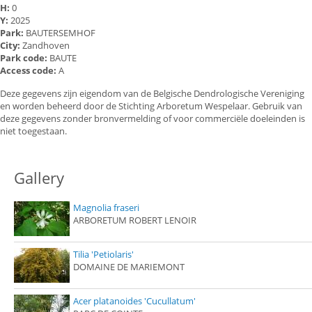
H:
0
Y:
2025
Park:
BAUTERSEMHOF
City:
Zandhoven
Park code:
BAUTE
Access code:
A
Deze gegevens zijn eigendom van de Belgische Dendrologische Vereniging
en worden beheerd door de Stichting Arboretum Wespelaar. Gebruik van
deze gegevens zonder bronvermelding of voor commerciële doeleinden is
niet toegestaan.
Gallery
Magnolia fraseri
ARBORETUM ROBERT LENOIR
Tilia 'Petiolaris'
DOMAINE DE MARIEMONT
Acer platanoides 'Cucullatum'