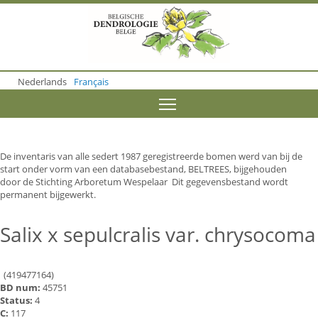
S
k
i
p
t
o
Nederlands
Français
m
a
Toggle menu visibility
i
n
c
o
De inventaris van alle sedert 1987 geregistreerde bomen werd van bij de
n
start onder vorm van een databasebestand, BELTREES, bijgehouden
t
door de Stichting Arboretum Wespelaar Dit gegevensbestand wordt
e
permanent bijgewerkt.
n
t
Salix x sepulcralis var. chrysocoma
(419477164)
BD num:
45751
Status:
4
C:
117