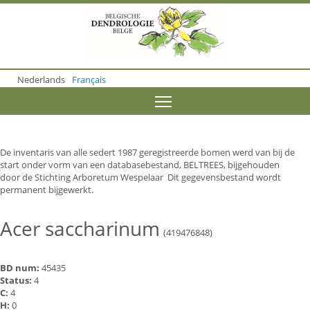
S
k
i
p
t
o
Nederlands
Français
m
a
Toggle menu visibility
i
n
c
o
De inventaris van alle sedert 1987 geregistreerde bomen werd van bij de
n
start onder vorm van een databasebestand, BELTREES, bijgehouden
t
door de Stichting Arboretum Wespelaar Dit gegevensbestand wordt
e
permanent bijgewerkt.
n
t
Acer saccharinum
(419476848)
BD num:
45435
Status:
4
C:
4
H:
0