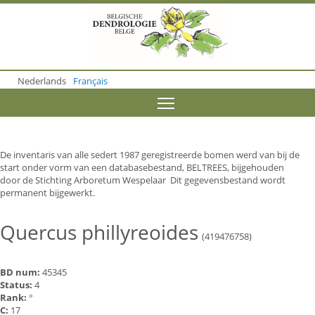
S
k
i
p
t
o
Nederlands
Français
m
a
Toggle menu visibility
i
n
c
o
De inventaris van alle sedert 1987 geregistreerde bomen werd van bij de
n
start onder vorm van een databasebestand, BELTREES, bijgehouden
t
door de Stichting Arboretum Wespelaar Dit gegevensbestand wordt
e
permanent bijgewerkt.
n
t
Quercus phillyreoides
(419476758)
BD num:
45345
Status:
4
Rank:
°
C:
17