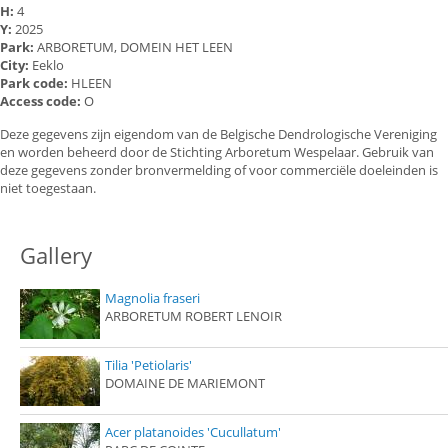
H:
4
Y:
2025
Park:
ARBORETUM, DOMEIN HET LEEN
City:
Eeklo
Park code:
HLEEN
Access code:
O
Deze gegevens zijn eigendom van de Belgische Dendrologische Vereniging
en worden beheerd door de Stichting Arboretum Wespelaar. Gebruik van
deze gegevens zonder bronvermelding of voor commerciële doeleinden is
niet toegestaan.
Gallery
Magnolia fraseri
ARBORETUM ROBERT LENOIR
Tilia 'Petiolaris'
DOMAINE DE MARIEMONT
Acer platanoides 'Cucullatum'