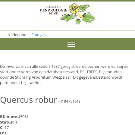
S
k
i
p
t
o
Nederlands
Français
m
a
Toggle menu visibility
i
n
c
o
De inventaris van alle sedert 1987 geregistreerde bomen werd van bij de
n
start onder vorm van een databasebestand, BELTREES, bijgehouden
t
door de Stichting Arboretum Wespelaar Dit gegevensbestand wordt
e
permanent bijgewerkt.
n
t
Quercus robur
(419475191)
BD num:
45061
Status:
4
C:
17
H:
0