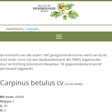
S
k
i
p
t
o
Nederlands
Français
m
a
Toggle menu visibility
i
n
c
o
De inventaris van alle sedert 1987 geregistreerde bomen werd van bij de
n
start onder vorm van een databasebestand, BELTREES, bijgehouden
t
door de Stichting Arboretum Wespelaar Dit gegevensbestand wordt
e
permanent bijgewerkt.
n
t
Carpinus betulus cv
(419474944)
BD num:
44898
Status:
4
C:
20
H:
0