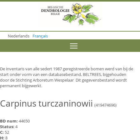
S
k
i
p
t
o
Nederlands
Français
m
a
Toggle menu visibility
i
n
c
o
De inventaris van alle sedert 1987 geregistreerde bomen werd van bij de
n
start onder vorm van een databasebestand, BELTREES, bijgehouden
t
door de Stichting Arboretum Wespelaar Dit gegevensbestand wordt
e
permanent bijgewerkt.
n
t
Carpinus turczaninowii
(419474696)
BD num:
44650
Status:
4
C:
52
H:
8