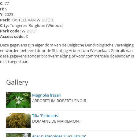
C:
77
H:
9
Y:
2023
Park:
KASTEEL VAN WIDOOIE
City:
Tongeren-Borgloon (Widooie)
Park code:
WIDOO
Access code:
X
Deze gegevens zijn eigendom van de Belgische Dendrologische Vereniging
en worden beheerd door de Stichting Arboretum Wespelaar. Gebruik van
deze gegevens zonder bronvermelding of voor commerciële doeleinden is
niet toegestaan.
Gallery
Magnolia fraseri
ARBORETUM ROBERT LENOIR
Tilia 'Petiolaris'
DOMAINE DE MARIEMONT
Acer platanoides 'Cucullatum'