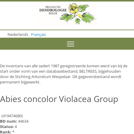
S
k
i
p
t
o
Nederlands
Français
m
a
Toggle menu visibility
i
n
c
o
De inventaris van alle sedert 1987 geregistreerde bomen werd van bij de
n
start onder vorm van een databasebestand, BELTREES, bijgehouden
t
door de Stichting Arboretum Wespelaar Dit gegevensbestand wordt
e
permanent bijgewerkt.
n
t
Abies concolor Violacea Group
(419474680)
BD num:
44634
Status:
4
Rank:
*