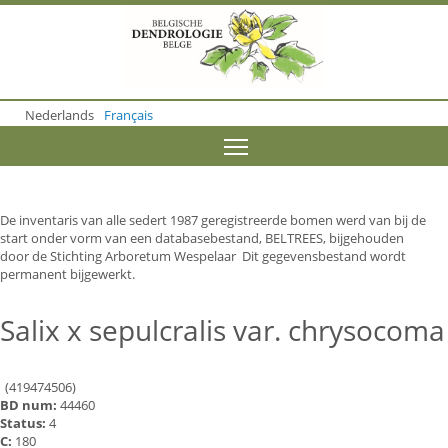
S
k
i
p
t
o
Nederlands
Français
m
a
Toggle menu visibility
i
n
c
o
De inventaris van alle sedert 1987 geregistreerde bomen werd van bij de
n
start onder vorm van een databasebestand, BELTREES, bijgehouden
t
door de Stichting Arboretum Wespelaar Dit gegevensbestand wordt
e
permanent bijgewerkt.
n
t
Salix x sepulcralis var. chrysocoma
(419474506)
BD num:
44460
Status:
4
C:
180