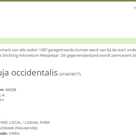
entaris van alle sedert 1987 geregistreerde bomen werd van bij de start o
e Stichting Arboretum Wespelaar Dit gegevensbestand wordt permanent bi
ja occidentalis
(419474077)
um:
44038
:
4
**
4
PARC LOCAL / LOKAAL PARK
olsbeek (Nieuwrode)
code:
VARIA