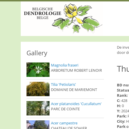
S
k
i
p
t
o
m
a
i
De inv
n
Gallery
door d
c
o
Magnolia fraseri
Thu
n
ARBORETUM ROBERT LENOIR
t
e
n
Tilia 'Petiolaris'
BD n
t
DOMAINE DE MARIEMONT
Status
Rank:
C:
428
Acer platanoides 'Cucullatum'
H:
0
PARC DE COINTE
Y:
202
Park:
City:
H
Acer campestre
Park 
CHATEAU DE SOHIER