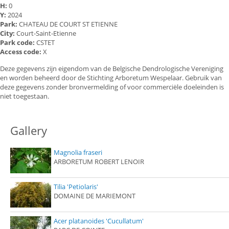
H:
0
Y:
2024
Park:
CHATEAU DE COURT ST ETIENNE
City:
Court-Saint-Etienne
Park code:
CSTET
Access code:
X
Deze gegevens zijn eigendom van de Belgische Dendrologische Vereniging
en worden beheerd door de Stichting Arboretum Wespelaar. Gebruik van
deze gegevens zonder bronvermelding of voor commerciële doeleinden is
niet toegestaan.
Gallery
Magnolia fraseri
ARBORETUM ROBERT LENOIR
Tilia 'Petiolaris'
DOMAINE DE MARIEMONT
Acer platanoides 'Cucullatum'