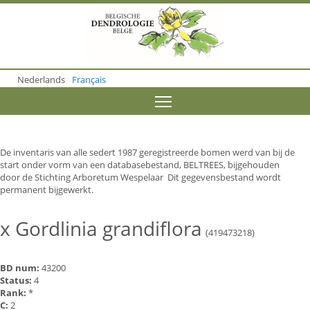
S
k
i
p
t
o
Nederlands
Français
m
a
Toggle menu visibility
i
n
c
o
De inventaris van alle sedert 1987 geregistreerde bomen werd van bij de
n
start onder vorm van een databasebestand, BELTREES, bijgehouden
t
door de Stichting Arboretum Wespelaar Dit gegevensbestand wordt
e
permanent bijgewerkt.
n
t
x Gordlinia grandiflora
(419473218)
BD num:
43200
Status:
4
Rank:
*
C:
2